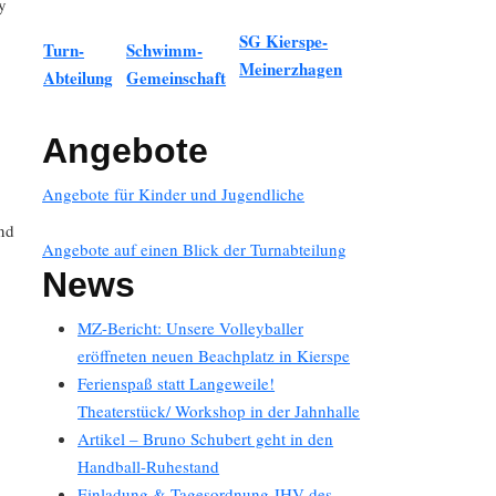
y
SG Kierspe-
Turn-
Schwimm-
Meinerzhagen
Abteilung
Gemeinschaft
Angebote
Angebote für Kinder und Jugendliche
und
Angebote auf einen Blick der Turnabteilung
News
MZ-Bericht: Unsere Volleyballer
eröffneten neuen Beachplatz in Kierspe
Ferienspaß statt Langeweile!
Theaterstück/ Workshop in der Jahnhalle
Artikel – Bruno Schubert geht in den
Handball-Ruhestand
Einladung & Tagesordnung JHV des