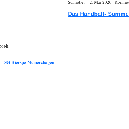
Schindler
– 2. Mai 2026
|
Komment
Das Handball- Sommer
ebook
SG Kierspe-Meinerzhagen