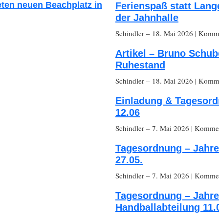
eten neuen Beachplatz in
Ferienspaß statt Lang
der Jahnhalle
Schindler
– 18. Mai 2026
|
Komme
Artikel – Bruno Schub
Ruhestand
Schindler
– 18. Mai 2026
|
Komme
Einladung & Tagesor
12.06
Schindler
– 7. Mai 2026
|
Komment
Tagesordnung – Jahr
27.05.
Schindler
– 7. Mai 2026
|
Komment
Tagesordnung – Jahr
Handballabteilung 11.