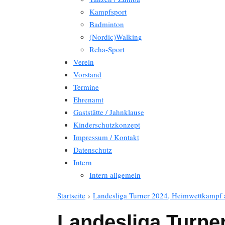
Kampfsport
Badminton
(Nordic)Walking
Reha-Sport
Verein
Vorstand
Termine
Ehrenamt
Gaststätte / Jahnklause
Kinderschutzkonzept
Impressum / Kontakt
Datenschutz
Intern
Intern allgemein
Startseite
›
Landesliga Turner 2024, Heimwettkampf 
Landesliga Turne