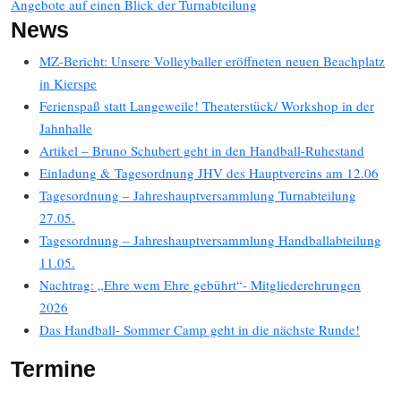
Angebote auf einen Blick der Turnabteilung
News
MZ-Bericht: Unsere Volleyballer eröffneten neuen Beachplatz
in Kierspe
Ferienspaß statt Langeweile! Theaterstück/ Workshop in der
Jahnhalle
Artikel – Bruno Schubert geht in den Handball-Ruhestand
Einladung & Tagesordnung JHV des Hauptvereins am 12.06
Tagesordnung – Jahreshauptversammlung Turnabteilung
27.05.
Tagesordnung – Jahreshauptversammlung Handballabteilung
11.05.
Nachtrag: „Ehre wem Ehre gebührt“- Mitgliederehrungen
2026
Das Handball- Sommer Camp geht in die nächste Runde!
Termine