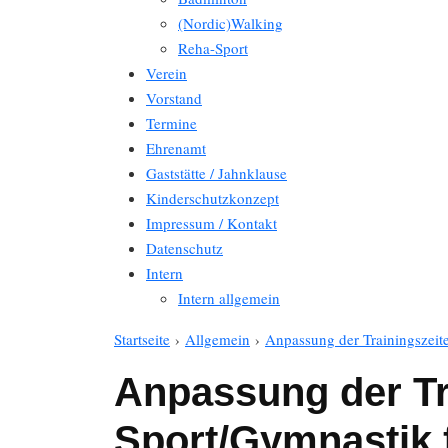
(Nordic)Walking
Reha-Sport
Verein
Vorstand
Termine
Ehrenamt
Gaststätte / Jahnklause
Kinderschutzkonzept
Impressum / Kontakt
Datenschutz
Intern
Intern allgemein
Startseite
›
Allgemein
›
Anpassung der Trainingszeit
Anpassung der Tra
Sport/Gymnastik 