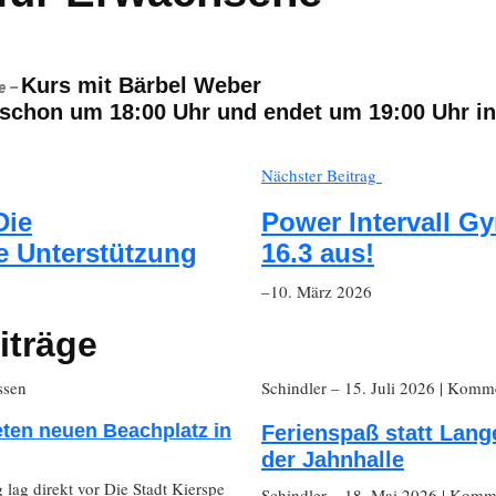
Kurs mit Bärbel Weber
e –
 schon um
18:00 Uhr
und endet um
19:00 Uhr
in
Nächster Beitrag
Die
Power Intervall Gy
e Unterstützung
16.3 aus!
–10. März 2026
iträge
ssen
Schindler
– 15. Juli 2026
|
Kommen
eten neuen Beachplatz in
Ferienspaß statt Lang
der Jahnhalle
 lag direkt vor Die Stadt Kierspe
Schindler
– 18. Mai 2026
|
Komme