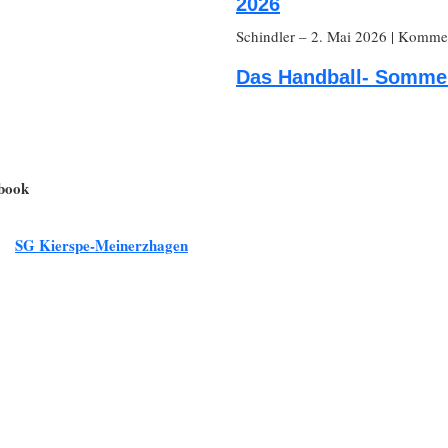
2026
Schindler
– 2. Mai 2026
|
Komment
Das Handball- Sommer
ebook
SG Kierspe-Meinerzhagen