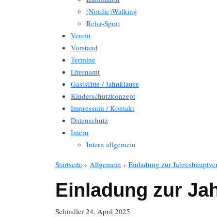
(Nordic)Walking
Reha-Sport
Verein
Vorstand
Termine
Ehrenamt
Gaststätte / Jahnklause
Kinderschutzkonzept
Impressum / Kontakt
Datenschutz
Intern
Intern allgemein
Startseite
›
Allgemein
›
Einladung zur Jahreshauptv
Einladung zur J
Schindler
24. April 2025