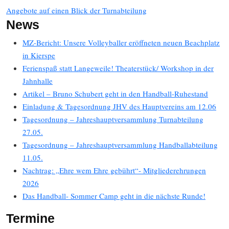
Angebote auf einen Blick der Turnabteilung
News
MZ-Bericht: Unsere Volleyballer eröffneten neuen Beachplatz
in Kierspe
Ferienspaß statt Langeweile! Theaterstück/ Workshop in der
Jahnhalle
Artikel – Bruno Schubert geht in den Handball-Ruhestand
Einladung & Tagesordnung JHV des Hauptvereins am 12.06
Tagesordnung – Jahreshauptversammlung Turnabteilung
27.05.
Tagesordnung – Jahreshauptversammlung Handballabteilung
11.05.
Nachtrag: „Ehre wem Ehre gebührt“- Mitgliederehrungen
2026
Das Handball- Sommer Camp geht in die nächste Runde!
Termine